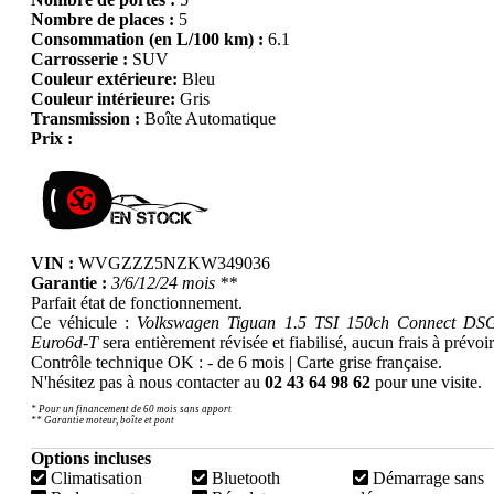
Nombre de places :
5
Consommation (en L/100 km) :
6.1
Carrosserie :
SUV
Couleur extérieure:
Bleu
Couleur intérieure:
Gris
Transmission :
Boîte Automatique
Prix :
VIN :
WVGZZZ5NZKW349036
Garantie :
3/6/12/24 mois **
Parfait état de fonctionnement.
Ce véhicule :
Volkswagen Tiguan 1.5 TSI 150ch Connect DS
Euro6d-T
sera entièrement révisée et fiabilisé, aucun frais à prévoir
Contrôle technique OK : - de 6 mois | Carte grise française.
N'hésitez pas à nous contacter au
02 43 64 98 62
pour une visite.
* Pour un financement de 60 mois sans apport
** Garantie moteur, boîte et pont
Options incluses
Climatisation
Bluetooth
Démarrage sans