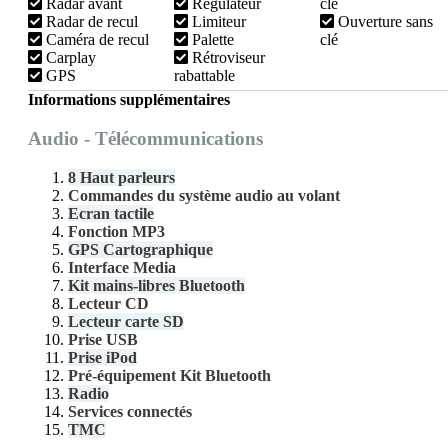
Radar avant
Régulateur
clé
Radar de recul
Limiteur
Ouverture sans
Caméra de recul
Palette
clé
Carplay
Rétroviseur
GPS
rabattable
Informations supplémentaires
Audio - Télécommunications
8 Haut parleurs
Commandes du système audio au volant
Ecran tactile
Fonction MP3
GPS Cartographique
Interface Media
Kit mains-libres Bluetooth
Lecteur CD
Lecteur carte SD
Prise USB
Prise iPod
Pré-équipement Kit Bluetooth
Radio
Services connectés
TMC