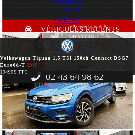
VENDUS
IMPORT
Accueil
>
>
En stock
>
Volkswagen Tiguan 2019
VÉHICULES RECENTS
MOTOS
LES PIÈCES
CONTACT
Volkswagen Tiguan 1.5 TSI 150ch Connect DSG7
Euro6d-T
2019
19490€ TTC
02 43 64 98 62