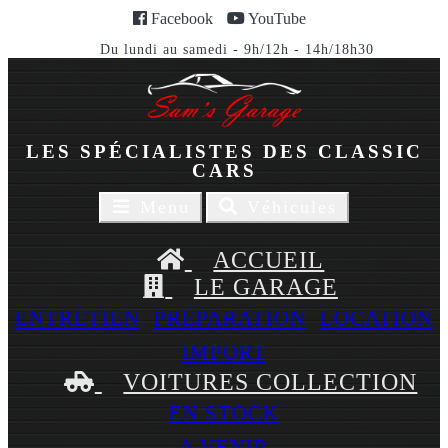
Facebook
YouTube
Du lundi au samedi - 9h/12h - 14h/18h30
LES SPÉCIALISTES DES CLASSIC
CARS
Toggle
Toggle
Menu
Véhicules
navigaion
navigation
ACCUEIL
LE GARAGE
ENTRETIEN
PRÉPARATION
LOCATION
IMPORT
VOITURES COLLECTION
EN STOCK
A VENIR