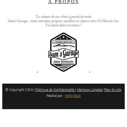
A PROPOS
"La voiture de vos rêves à portée de main.
Sam's Garage : vend, entretien, prépare, améliore et répare votre US Muscle Car.
Un savoir-faire reconnu !"
•
•
© Copyright 2026 |
Politique de Confidentialité
|
Mentions Légales
|
Plan du site
Réalisé par :
Hello Stack