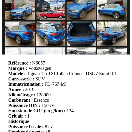
Référence :
N6057
Marque :
Volkswagen
Modèle :
Tiguan 1.5 TSI 150ch Connect DSG7 Euro6d-T
Carrosserie :
SUV
Immatriculation :
FD-767-MJ
Année :
2019
Kilométrage :
128000
Carburant :
Essence
Puissance DIN :
150 cv
Emission de CO2 (en g/km) :
134
Crit'air :
1
Historique
Puissance fiscale :
8 cv
Nombre de portes :
5