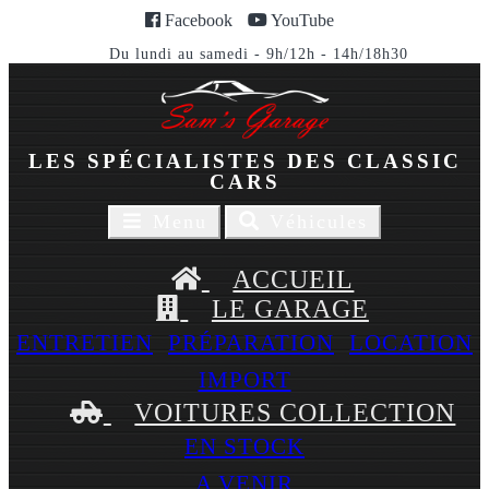
Facebook
YouTube
Du lundi au samedi - 9h/12h - 14h/18h30
LES SPÉCIALISTES DES CLASSIC
CARS
Toggle
Toggle
Menu
Véhicules
navigaion
navigation
ACCUEIL
LE GARAGE
ENTRETIEN
PRÉPARATION
LOCATION
IMPORT
VOITURES COLLECTION
EN STOCK
A VENIR