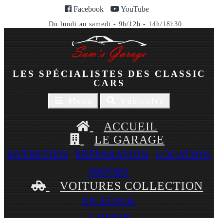
Facebook
YouTube
Du lundi au samedi - 9h/12h - 14h/18h30
LES SPÉCIALISTES DES CLASSIC
CARS
Toggle
Toggle
Menu
Véhicules
navigaion
navigation
ACCUEIL
LE GARAGE
ENTRETIEN
PRÉPARATION
LOCATION
IMPORT
VOITURES COLLECTION
EN STOCK
A VENIR