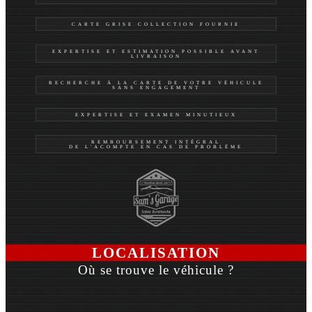
CARTE GRISE COLLECTION FOURNIE
EXPERTISE ET ESTIMATION POSSIBLE AVANT
LIVRAISON
RECHERCHE À LA CARTE DE VOTRE VÉHICULE
SANS ENGAGEMENT
EXPERTISE ET EXAMEN MINUTIEUX
REMBOURSEMENT INTÉGRAL
DE L'ACOMPTE EN CAS DE PROBLÈME
LOCALISATION
Où se trouve le véhicule ?