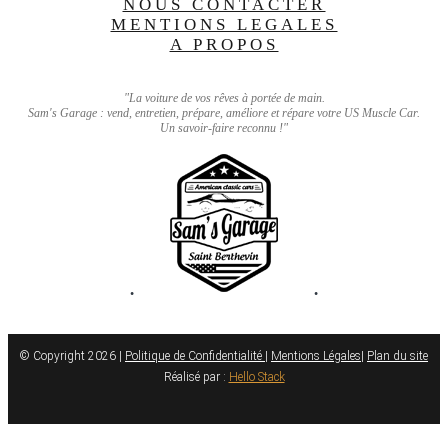
NOUS CONTACTER
MENTIONS LEGALES
A PROPOS
"La voiture de vos rêves à portée de main.
Sam's Garage : vend, entretien, prépare, améliore et répare votre US Muscle Car.
Un savoir-faire reconnu !"
•
•
© Copyright 2026 |
Politique de Confidentialité
|
Mentions Légales
|
Plan du site
Réalisé par :
Hello Stack