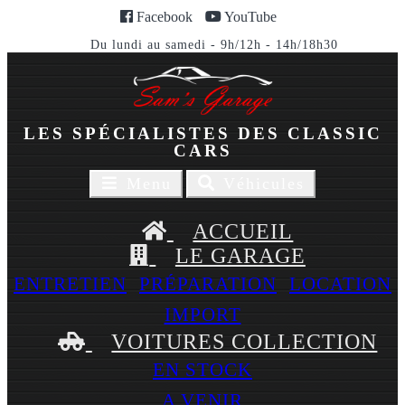
Facebook
YouTube
Du lundi au samedi - 9h/12h - 14h/18h30
LES SPÉCIALISTES DES CLASSIC
CARS
Toggle
Toggle
Menu
Véhicules
navigaion
navigation
ACCUEIL
LE GARAGE
ENTRETIEN
PRÉPARATION
LOCATION
IMPORT
VOITURES COLLECTION
EN STOCK
A VENIR