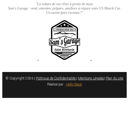
"La voiture de vos rêves à portée de main.
Sam's Garage : vend, entretien, prépare, améliore et répare votre US Muscle Car.
Un savoir-faire reconnu !"
•
•
© Copyright 2026 |
Politique de Confidentialité
|
Mentions Légales
|
Plan du site
Réalisé par :
Hello Stack