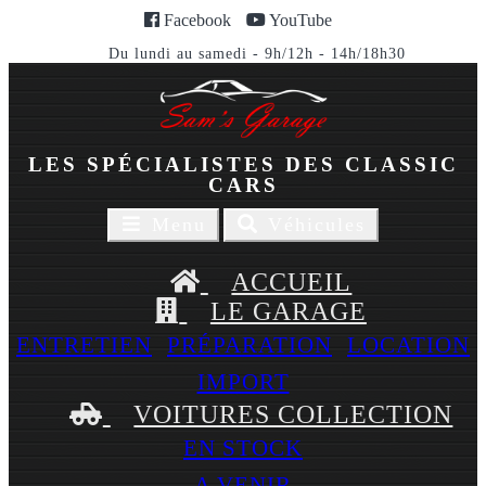
Facebook
YouTube
Du lundi au samedi - 9h/12h - 14h/18h30
LES SPÉCIALISTES DES CLASSIC
CARS
Toggle
Toggle
Menu
Véhicules
navigaion
navigation
ACCUEIL
LE GARAGE
ENTRETIEN
PRÉPARATION
LOCATION
IMPORT
VOITURES COLLECTION
EN STOCK
A VENIR