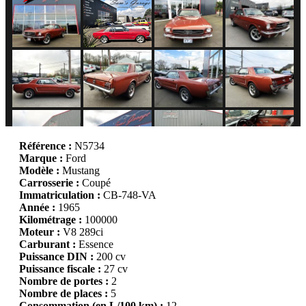
Référence :
N5734
Marque :
Ford
Modèle :
Mustang
Carrosserie :
Coupé
Immatriculation :
CB-748-VA
Année :
1965
Kilométrage :
100000
Moteur :
V8 289ci
Carburant :
Essence
Puissance DIN :
200 cv
Puissance fiscale :
27 cv
Nombre de portes :
2
Nombre de places :
5
Consommation (en L/100 km) :
12