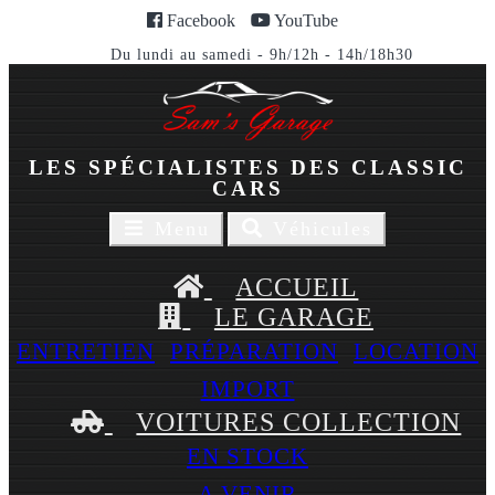
Facebook
YouTube
Du lundi au samedi - 9h/12h - 14h/18h30
LES SPÉCIALISTES DES CLASSIC
CARS
Toggle
Toggle
Menu
Véhicules
navigaion
navigation
ACCUEIL
LE GARAGE
ENTRETIEN
PRÉPARATION
LOCATION
IMPORT
VOITURES COLLECTION
EN STOCK
A VENIR