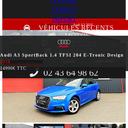
VENDUS
IMPORT
Accueil
>
>
En stock
>
Audi A3 2018
VÉHICULES RECENTS
MOTOS
LES PIÈCES
CONTACT
Audi A3 SportBack 1.4 TFSI 204 E-Tronic Design
2018
14990€ TTC
02 43 64 98 62