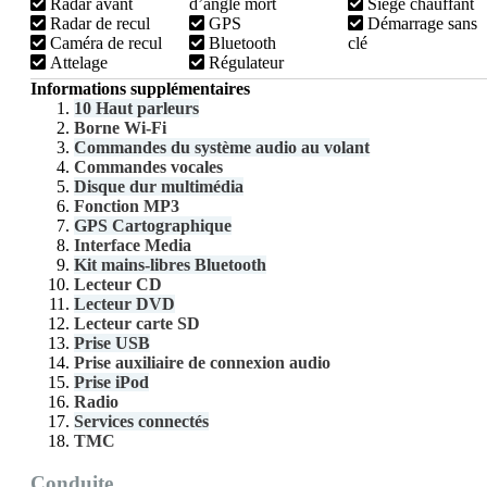
Radar avant
d’angle mort
Siège chauffant
Radar de recul
GPS
Démarrage sans
Caméra de recul
Bluetooth
clé
Attelage
Régulateur
Informations supplémentaires
10 Haut parleurs
Borne Wi-Fi
Commandes du système audio au volant
Commandes vocales
Disque dur multimédia
Fonction MP3
GPS Cartographique
Interface Media
Kit mains-libres Bluetooth
Lecteur CD
Lecteur DVD
Lecteur carte SD
Prise USB
Prise auxiliaire de connexion audio
Prise iPod
Radio
Services connectés
TMC
Conduite