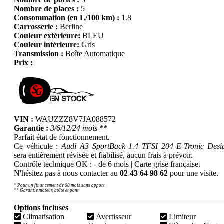
Nombre de places :
5
Consommation (en L/100 km) :
1.8
Carrosserie :
Berline
Couleur extérieure:
BLEU
Couleur intérieure:
Gris
Transmission :
Boîte Automatique
Prix :
VIN :
WAUZZZ8V7JA088572
Garantie :
3/6/12/24 mois **
Parfait état de fonctionnement.
Ce véhicule :
Audi A3 SportBack 1.4 TFSI 204 E-Tronic Desi
sera entièrement révisée et fiabilisé, aucun frais à prévoir.
Contrôle technique OK : - de 6 mois | Carte grise française.
N'hésitez pas à nous contacter au
02 43 64 98 62
pour une visite.
* Pour un financement de 60 mois sans apport
** Garantie moteur, boîte et pont
Options incluses
Climatisation
Avertisseur
Limiteur