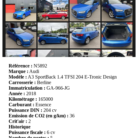
Référence :
N5892
Marque :
Audi
Modèle :
A3 SportBack 1.4 TFSI 204 E-Tronic Design
Carrosserie :
Berline
Immatriculation :
GA-966-JG
Année :
2018
Kilométrage :
165000
Carburant :
Essence
Puissance DIN :
204 cv
Emission de CO2 (en g/km) :
36
Crit'air :
2
Historique
Puissance fiscale :
6 cv
Nombre de portes :
5