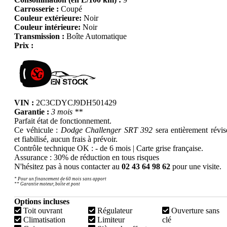
Carrosserie :
Coupé
Couleur extérieure:
Noir
Couleur intérieure:
Noir
Transmission :
Boîte Automatique
Prix :
VIN :
2C3CDYCJ9DH501429
Garantie :
3 mois **
Parfait état de fonctionnement.
Ce véhicule :
Dodge Challenger SRT 392
sera entièrement révis
et fiabilisé, aucun frais à prévoir.
Contrôle technique OK : - de 6 mois | Carte grise française.
Assurance : 30% de réduction en tous risques
N'hésitez pas à nous contacter au
02 43 64 98 62
pour une visite.
* Pour un financement de 60 mois sans apport
** Garantie moteur, boîte et pont
Options incluses
Toit ouvrant
Régulateur
Ouverture sans
Climatisation
Limiteur
clé