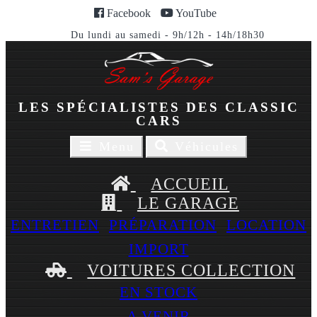
Facebook
YouTube
Du lundi au samedi - 9h/12h - 14h/18h30
LES SPÉCIALISTES DES CLASSIC
CARS
Toggle
Toggle
Menu
Véhicules
navigaion
navigation
ACCUEIL
LE GARAGE
ENTRETIEN
PRÉPARATION
LOCATION
IMPORT
VOITURES COLLECTION
EN STOCK
A VENIR