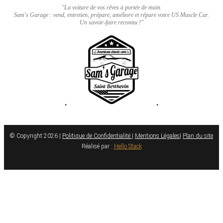
"La voiture de vos rêves à portée de main.
Sam's Garage : vend, entretien, prépare, améliore et répare votre US Muscle Car.
Un savoir-faire reconnu !"
•
•
© Copyright 2026 |
Politique de Confidentialité
|
Mentions Légales
|
Plan du site
Réalisé par :
Hello Stack