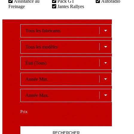
Assistance au
Pack GT
Autoradio
Freinage
Jantes Rallyes
Prix
RECHERCHER