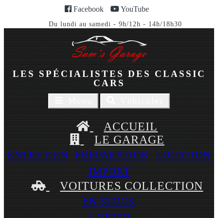
Facebook
YouTube
Du lundi au samedi - 9h/12h - 14h/18h30
LES SPÉCIALISTES DES CLASSIC
CARS
Toggle
Toggle
Menu
Véhicules
navigaion
navigation
ACCUEIL
LE GARAGE
ENTRETIEN
PRÉPARATION
LOCATION
IMPORT
VOITURES COLLECTION
EN STOCK
A VENIR