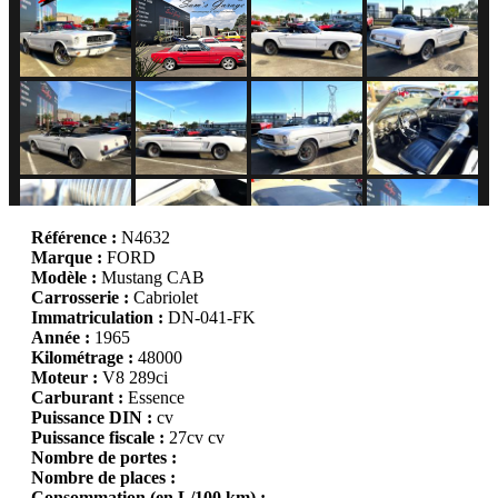
Référence :
N4632
Marque :
FORD
Modèle :
Mustang CAB
Carrosserie :
Cabriolet
Immatriculation :
DN-041-FK
Année :
1965
Kilométrage :
48000
Moteur :
V8 289ci
Carburant :
Essence
Puissance DIN :
cv
Puissance fiscale :
27cv cv
Nombre de portes :
Nombre de places :
Consommation (en L/100 km) :