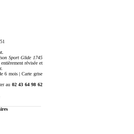
51
t.
son Sport Glide 1745
 entièrement révisée et
r.
e 6 mois | Carte grise
ter au
02 43 64 98 62
t
ires