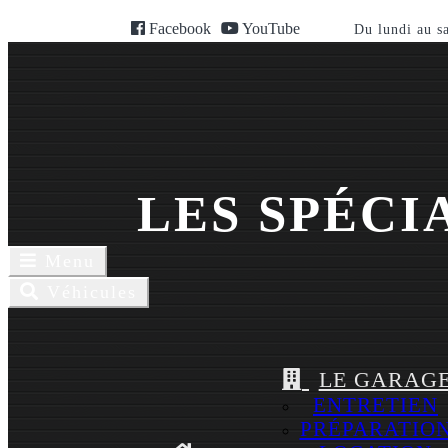
Facebook
YouTube
Du lundi au s
LES SPÉCI
Toggle
Menu
navigaion
Toggle
Véhicules
navigation
LE GARAG
ENTRETIEN
PRÉPARATIO