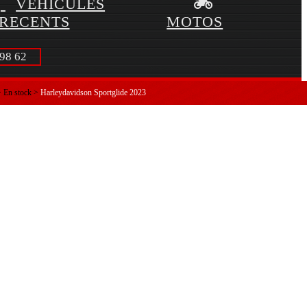
VÉHICULES
RECENTS
MOTOS
98 62
>
En stock
>
Harleydavidson Sportglide 2023