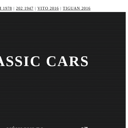
 1978
|
202 1947
|
VITO 2016
|
TIGUAN 2016
ASSIC CARS