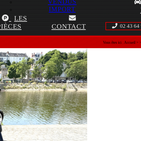
VENDUS
IMPORT
LES
PIÈCES
CONTACT
02 43 64 
Vous êtes ici :
Accueil
>