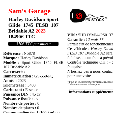
Sam's Garage
Harley Davidson Sport
Glide 1745 FLSB 107
Bridable A2
2023
VIN :
5HD1YMJ44PS0137
18490€ TTC
Garantie :
12 mois **
370€ TTC par mois *
Parfait état de fonctionnemen
Ce véhicule :
Harley David
FLSB 107 Bridable A2
sera
Référence :
N5878
fiabilisé, aucun frais à prévoi
Marque :
Harley Davidson
Contrôle technique OK : - d
Modèle :
Sport Glide 1745 FLSB
française.
107 Bridable A2
N'hésitez pas à nous contac
Carrosserie :
pour une visite.
Immatriculation :
GS-559-PQ
Année :
2023
* Pour un financement de 60 mois sans appor
Kilométrage :
3400
** Garantie moteur, boîte et pont
Carburant :
Essence
Informations supplémenta
Puissance DIN :
45 cv
Puissance fiscale :
cv
Nombre de portes :
0
Nombre de places :
0
Consommation (en L/100 km) :
0