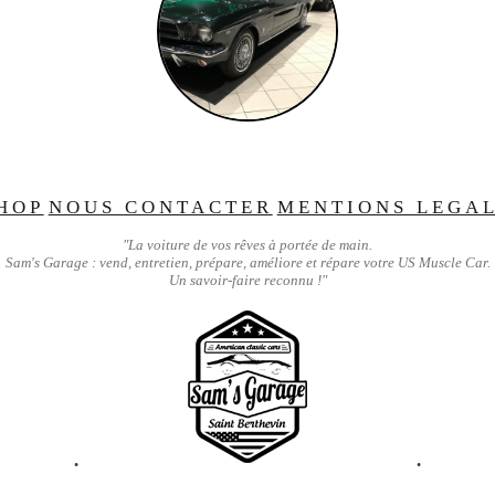
HOP
NOUS CONTACTER
MENTIONS LEGA
"La voiture de vos rêves à portée de main.
Sam's Garage : vend, entretien, prépare, améliore et répare votre US Muscle Car.
Un savoir-faire reconnu !"
•
•