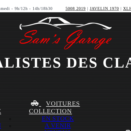
amedi - 9h/12h - 14h/18h30
5008 2019
|
JAVELIN 1970
|
XLH
ALISTES DES CL
VOITURES
E
COLLECTION
EN STOCK
N
A VENIR