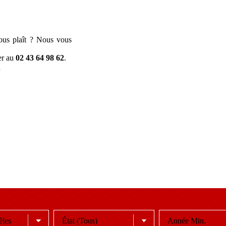
us plaît ? Nous vous
er au
02 43 64 98 62
.
t