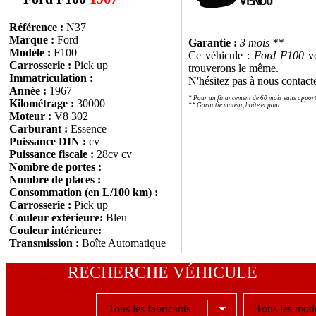
Référence :
N37
Marque :
Ford
Garantie :
3 mois **
Modèle :
F100
Ce véhicule :
Ford F100
vo
Carrosserie :
Pick up
trouverons le même.
Immatriculation :
N'hésitez pas à nous contact
Année :
1967
* Pour un financement de 60 mois sans appor
Kilométrage :
30000
** Garantie moteur, boîte et pont
Moteur :
V8 302
Carburant :
Essence
Puissance DIN :
cv
Puissance fiscale :
28cv cv
Nombre de portes :
Nombre de places :
Consommation (en L/100 km) :
Carrosserie :
Pick up
Couleur extérieure:
Bleu
Couleur intérieure:
Transmission :
Boîte Automatique
RECHERCHE VÉHICULE