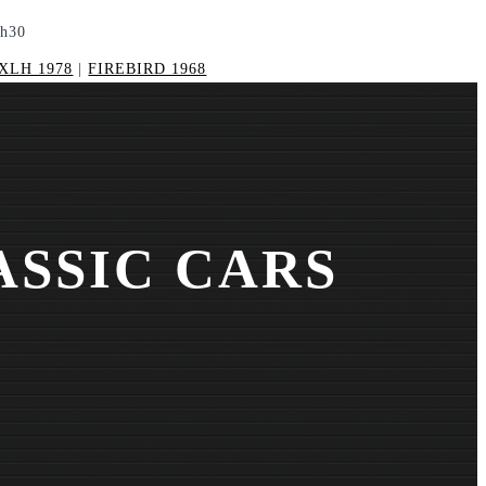
8h30
XLH 1978
|
FIREBIRD 1968
ASSIC CARS