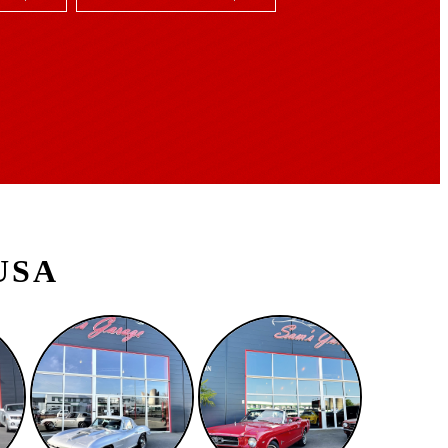
|
 USA