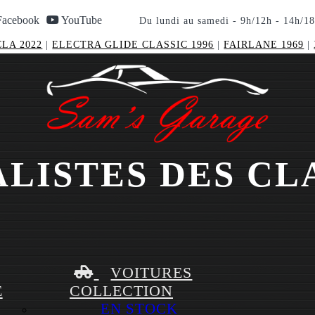
acebook
YouTube
Du lundi au samedi - 9h/12h - 14h/1
LA 2022
|
ELECTRA GLIDE CLASSIC 1996
|
FAIRLANE 1969
|
ALISTES DES CL
VOITURES
E
COLLECTION
EN STOCK