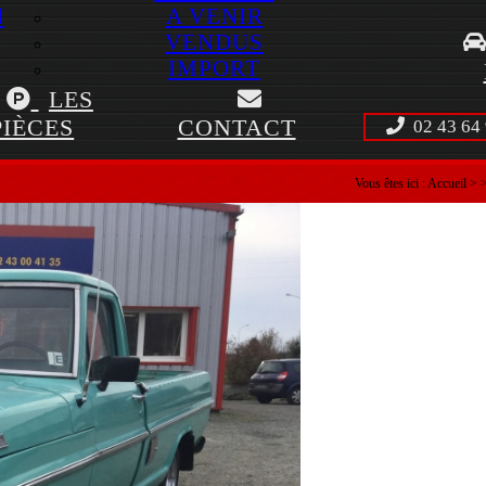
N
A VENIR
VENDUS
IMPORT
LES
PIÈCES
CONTACT
02 43 64 
Vous êtes ici :
Accueil
>