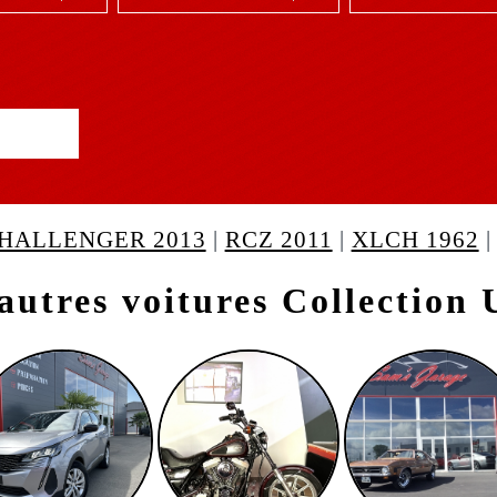
HALLENGER 2013
|
RCZ 2011
|
XLCH 1962
|
X-TRAIL 2023
|
PHAëTON 1982
autres voitures Collection