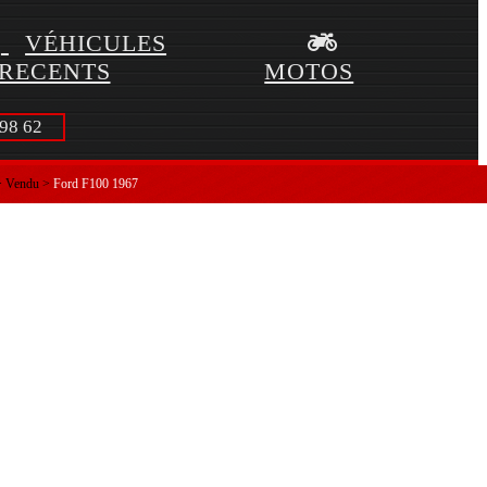
VÉHICULES
RECENTS
MOTOS
98 62
>
Vendu
>
Ford F100 1967