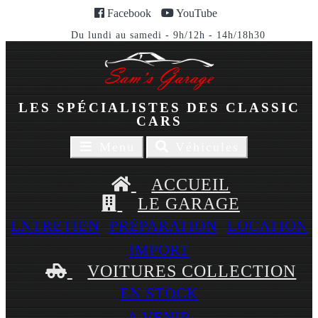
Facebook
YouTube
Du lundi au samedi - 9h/12h - 14h/18h30
LES SPÉCIALISTES DES CLASSIC
CARS
Toggle
Toggle
Menu
Véhicules
navigaion
navigation
ACCUEIL
LE GARAGE
ENTRETIEN
PRÉPARATION
LOCATION
IMPORT
VOITURES COLLECTION
EN STOCK
A VENIR