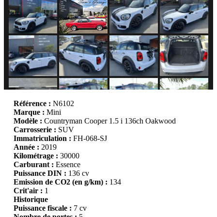
Référence :
N6102
Marque :
Mini
Modèle :
Countryman Cooper 1.5 i 136ch Oakwood
Carrosserie :
SUV
Immatriculation :
FH-068-SJ
Année :
2019
Kilométrage :
30000
Carburant :
Essence
Puissance DIN :
136 cv
Emission de CO2 (en g/km) :
134
Crit'air :
1
Historique
Puissance fiscale :
7 cv
Nombre de portes :
5