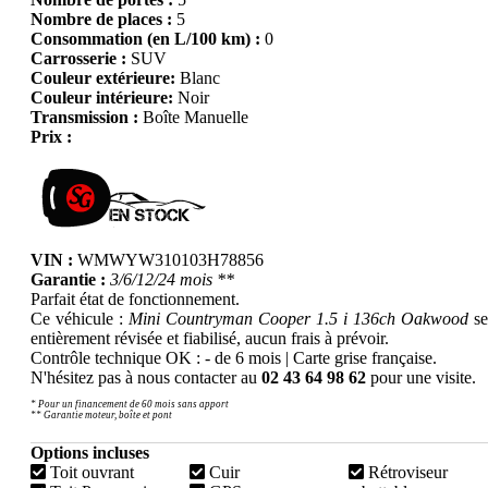
Nombre de places :
5
Consommation (en L/100 km) :
0
Carrosserie :
SUV
Couleur extérieure:
Blanc
Couleur intérieure:
Noir
Transmission :
Boîte Manuelle
Prix :
VIN :
WMWYW310103H78856
Garantie :
3/6/12/24 mois **
Parfait état de fonctionnement.
Ce véhicule :
Mini Countryman Cooper 1.5 i 136ch Oakwood
se
entièrement révisée et fiabilisé, aucun frais à prévoir.
Contrôle technique OK : - de 6 mois | Carte grise française.
N'hésitez pas à nous contacter au
02 43 64 98 62
pour une visite.
* Pour un financement de 60 mois sans apport
** Garantie moteur, boîte et pont
Options incluses
Toit ouvrant
Cuir
Rétroviseur