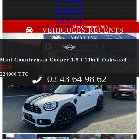
VENDUS
IMPORT
Accueil
>
>
En stock
>
Mini Countryman 2019
VÉHICULES RECENTS
MOTOS
LES PIÈCES
CONTACT
Mini Countryman Cooper 1.5 i 136ch Oakwood
2019
22490€ TTC
02 43 64 98 62