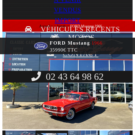
VENDUS
IMPORT
Accueil
>
>
Vendu
>
FORD Mustang 1966
VÉHICULES RECENTS
MOTOS
FORD Mustang
1966
LES PIÈCES
35990€ TTC
CONTACT
02 43 64 98 62