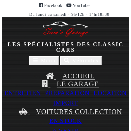
Facebook
YouTube
Du lundi au samedi - 9h/12h - 14h/18h30
LES SPÉCIALISTES DES CLASSIC
CARS
Toggle
Toggle
Menu
Véhicules
navigaion
navigation
ACCUEIL
LE GARAGE
ENTRETIEN
PRÉPARATION
LOCATION
IMPORT
VOITURES COLLECTION
EN STOCK
A VENIR