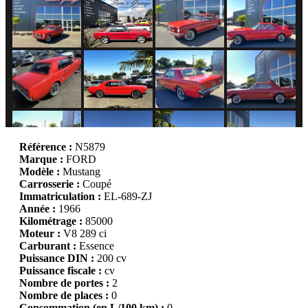
Référence :
N5879
Marque :
FORD
Modèle :
Mustang
Carrosserie :
Coupé
Immatriculation :
EL-689-ZJ
Année :
1966
Kilométrage :
85000
Moteur :
V8 289 ci
Carburant :
Essence
Puissance DIN :
200 cv
Puissance fiscale :
cv
Nombre de portes :
2
Nombre de places :
0
Consommation (en L/100 km) :
0